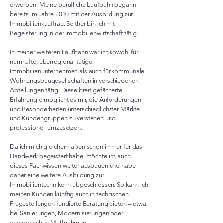
erworben. Meine berufliche Laufbahn begann
bereits im Jahre 2010 mit der Ausbildung zur
Immobilienkauffrau. Seither bin ich mit
Begeisterung in der Immobilienwirtschaft tätig.
In meiner weiteren Laufbahn war ich sowohl für
namhafte, überregional tätige
Immobilienunternehmen als auch für kommunale
Wohnungsbaugesellschaften in verschiedenen
Abteilungen tätig. Diese breit gefächerte
Erfahrung ermöglicht es mir, die Anforderungen
und Besonderheiten unterschiedlichster Märkte
und Kundengruppen zu verstehen und
professionell umzusetzen.
Da ich mich gleichermaßen schon immer für das
Handwerk begeistert habe, möchte ich auch
dieses Fachwissen weiter ausbauen und habe
daher eine weitere Ausbildung zur
Immobilientechnikerin abgeschlossen. So kann ich
meinen Kunden künftig auch in technischen
Fragestellungen fundierte Beratung bieten – etwa
bei Sanierungen, Modernisierungen oder
energetischen Maßnahmen.