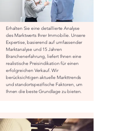
Werkstatt/Garage & Garten
bezugsfertig
Preis
119.000,00 €
Nicht verfügbar
Nicht verfügbar
Erhalten Sie eine detaillierte Analyse
des Marktwerts Ihrer Immobilie. Unsere
Expertise, basierend auf umfassender
Marktanalyse und 15 Jahren
Branchenerfahrung, liefert Ihnen eine
realistische Preisindikation für einen
erfolgreichen Verkauf. Wir
berücksichtigen aktuelle Markttrends
und standortspezifische Faktoren, um
Ihnen die beste Grundlage zu bieten.