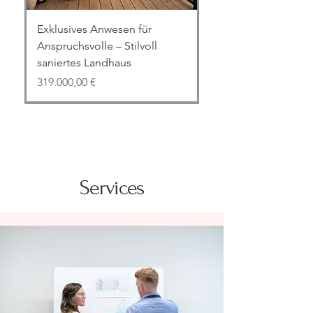
Exklusives Anwesen für
Anspruchsvolle – Stilvoll
saniertes Landhaus
Preis
319.000,00 €
Services
Großes freistehendes 6
Gemütliches Einfamilienhaus
Große 4 Zimmer Wohnung in
Zimmer Einfamilienhaus mit
mit Charme – renoviert, sofort
Top Lage Pirmasens-Ruhbank